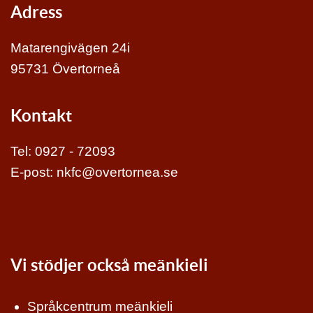
Adress
Matarengivägen 24i
95731 Övertorneå
Kontakt
Tel:
0927 - 72093
E-post:
nkfc@overtornea.se
Vi stödjer också meänkieli
Språkcentrum meänkieli